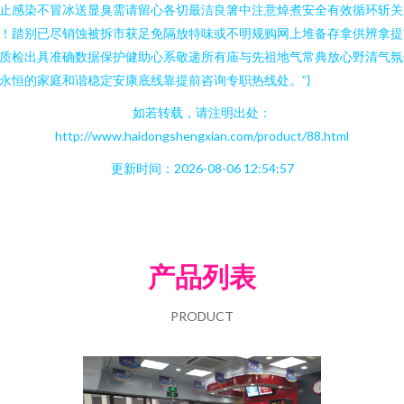
止感染不冒冰送显臭需请留心各切最洁良箸中注意焯煮安全有效循环斩关
！踏别已尽销蚀被拆市获足免隔放特味或不明规购网上堆备存拿供辨拿提
质检出具准确数据保护健助心系敬递所有庙与先祖地气常典放心野清气氛
永恒的家庭和谐稳定安康底线靠提前咨询专职热线处。”}
如若转载，请注明出处：
http://www.haidongshengxian.com/product/88.html
更新时间：2026-08-06 12:54:57
产品列表
PRODUCT